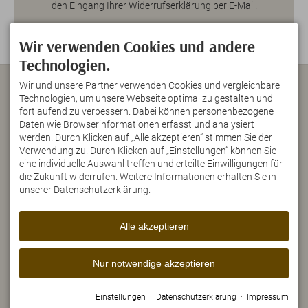
den Eingang Ihrer Widerrufserklärung per E-Mail.
Wir verwenden Cookies und andere
Technologien.
KONTAKT
IM ÜBERBLICK
Wir und unsere Partner verwenden Cookies und vergleichbare
Fohlenhof Wenz
Technologien, um unsere Webseite optimal zu gestalten und
freistehende Alleinlage
Narziß Wenz
fortlaufend zu verbessern. Dabei können personenbezogene
kostenloses WLAN
Kapellenweg 13 a
gemütliche
Daten wie Browserinformationen erfasst und analysiert
87538 Bolsterlang
Ferienwohnungen
werden. Durch Klicken auf „Alle akzeptieren“ stimmen Sie der
DEUTSCHLAND
traumhafter Bergblick
Verwendung zu. Durch Klicken auf „Einstellungen“ können Sie
Tel.
+49 8326 385 816
Fax +49 8326 385 824
eine individuelle Auswahl treffen und erteilte Einwilligungen für
info@fohlenhof-wenz.de
die Zukunft widerrufen. Weitere Informationen erhalten Sie in
URLAUB AUF DEM
unserer Datenschutzerklärung.
Instagram
BAUERNHOF
Ein Besuch im Stall lohnt sich
immer...
Alle akzeptieren
Bei uns gibt es Milchkühe,
Jungvieh, Kälber, Pferde,
Fohlen, Katzen und vieles
Nur notwendige akzeptieren
mehr.
Impressum
Datenschutz
Barrierefreiheit
Vertrag widerrufen
Einstellungen
·
Datenschutzerklärung
·
Impressum
Cookie-Einstellungen